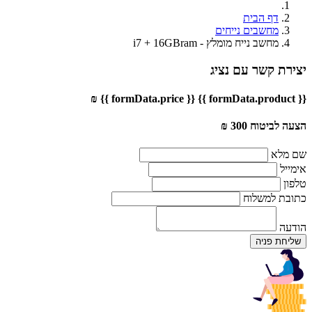
דף הבית
מחשבים נייחים
מחשב נייח מומלץ - i7 + 16GBram
יצירת קשר עם נציג
{{ formData.price }} ₪
{{ formData.product }}
הצעה לביטוח 300 ₪
שם מלא
אימייל
טלפון
כתובת למשלוח
הודעה
שליחת פניה