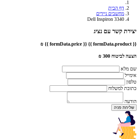
דף הבית
מחשבים ניידים
Dell Inspiron 3340
יצירת קשר עם נציג
{{ formData.price }} ₪
{{ formData.product }}
הצעה לביטוח 300 ₪
שם מלא
אימייל
טלפון
כתובת למשלוח
הודעה
שליחת פניה